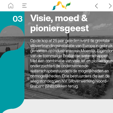
Visie, moed &
03
pioniersgeest
Op de kop af 25 jaar geleden werd de grootste
slibverbrandingsinstallatie van Europa in gebruik
genomen op industrieterrein Moerdijk. Eigendo
van de toenmalige Brabantse waterschappen.
Met een combinatie van visie, lef en pioniersgee
onderzochten de ondernemende
waterschapbestuurders de mogelijkheden en
onmogelijkheden. Drie bestuurders die aan de
wieg stonden van N.V. Slibverwerking Noord-
Brabant (SNB) blikken terug.