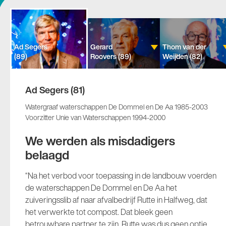
Ad Segers
Gerard
Thom van der
(89)
Roovers (89)
Weijden (82)
Ad Segers (81)
Watergraaf waterschappen De Dommel en De Aa 1985-2003
Voorzitter Unie van Waterschappen 1994-2000
We werden als misdadigers
belaagd
“Na het verbod voor toepassing in de landbouw voerden
de waterschappen De Dommel en De Aa het
zuiveringsslib af naar afvalbedrijf Rutte in Halfweg, dat
het verwerkte tot compost. Dat bleek geen
betrouwbare partner te zijn. Rutte was dus geen optie