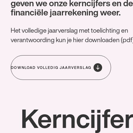
Het volledige jaarverslag met toelichting en
verantwoording kun je hier downloaden (pdf).
DOWNLOAD VOLLEDIG JAARVERSLAG
Kerncijfers
Continuïteit
Totaal verwerkt
Verwerkt
zuiveringsslib
in eigen SVI