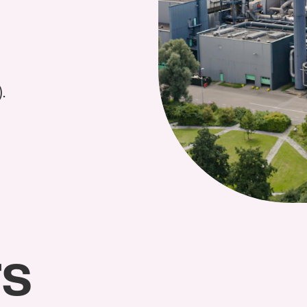
Doorzet
Beschikbaarh
SVI
SVI