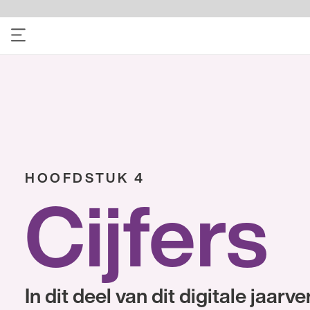
HOOFDSTUK 4
Cijfers
In dit deel van dit digitale jaarverslag
geven we onze kerncijfers en de
financiële jaarrekening weer.