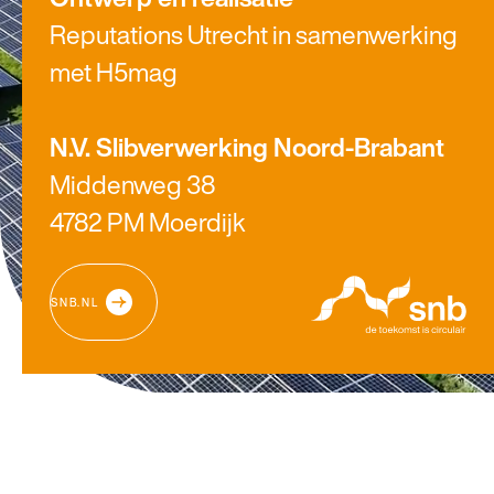
Reputations Utrecht in samenwerking
met H5mag
​​​​​​​N.V. Slibverwerking Noord-Brabant
Middenweg 38
4782 PM Moerdijk
SNB.NL